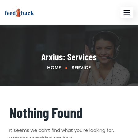
Skip
to
content
Arxius:
Services
HOME
SERVICE
Nothing Found
It seems we can’t find what you’re looking for.