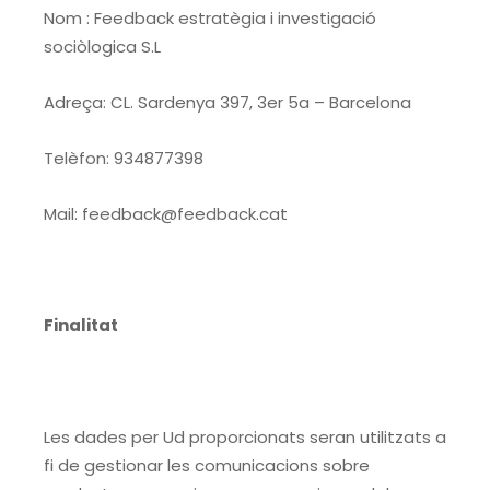
Nom : Feedback estratègia i investigació
sociòlogica S.L
Adreça: CL. Sardenya 397, 3er 5a – Barcelona
Telèfon: 934877398
Mail: feedback@feedback.cat
Finalitat
Les dades per Ud proporcionats seran utilitzats a
fi de gestionar les comunicacions sobre