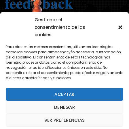
Gestionar el
consentimiento de las
cookies
AVISO LEGAL
Para ofrecer las mejores experiencias, utilizamos tecnologías
POLÍTICA DE PRIVACIDAD
como las cookies para almacenar y/o acceder a la información
del dispositivo. El consentimiento de estas tecnologías nos
POLÍTICA COOKIES
permitirá procesar datos como el comportamiento de
navegación o las identificaciones únicas en este sitio. No
consentir o retirar el consentimiento, puede afectar negativamente
a ciertas características y funciones.
ACEPTAR
DENEGAR
© 2026 TKM Consultores S.L.
VER PREFERENCIAS