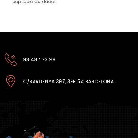
captació de dades
93 487 73 98
C/SARDENYA 397, 3ER 5A BARCELONA