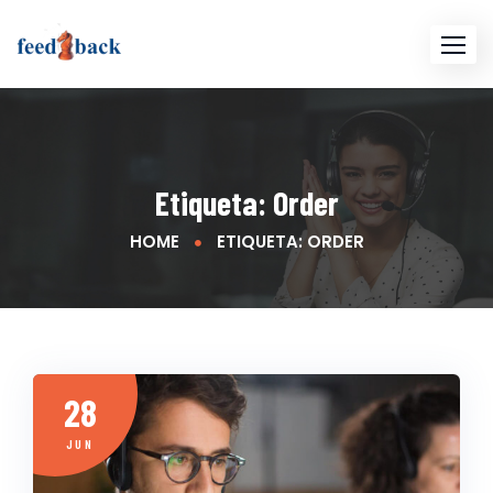
Skip
to
content
Etiqueta:
Order
HOME
ETIQUETA: ORDER
28
JUN